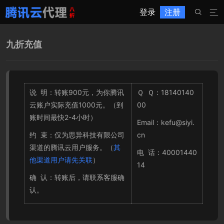
登录
注册


九折充值
说 明：转账900元，为你腾讯
Ｑ Ｑ：18140140
云账户实际充值1000元。（到
00
账时间最快2-4小时）
Email：kefu@siyi.
约 束：仅为思异科技有限公司
cn
渠道的腾讯云用户服务。（
其
电 话：40001440
他渠道用户请先关联
）
14
确 认：转账后，请联系客服确
认。