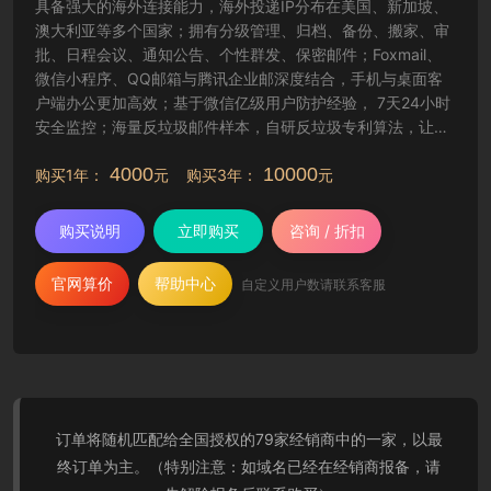
具备强大的海外连接能力，海外投递IP分布在美国、新加坡、
澳大利亚等多个国家；拥有分级管理、归档、备份、搬家、审
批、日程会议、通知公告、个性群发、保密邮件；Foxmail、
微信小程序、QQ邮箱与腾讯企业邮深度结合，手机与桌面客
户端办公更加高效；基于微信亿级用户防护经验， 7天24小时
安全监控；海量反垃圾邮件样本，自研反垃圾专利算法，让工
作更纯净高效。
4000
10000
购买1年：
元 购买3年：
元
购买说明
立即购买
咨询 / 折扣
官网算价
帮助中心
自定义用户数请联系客服
订单将随机匹配给全国授权的79家经销商中的一家，以最
终订单为主。（特别注意：如域名已经在经销商报备，请