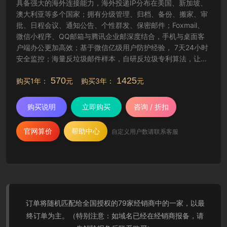
具备强大的海外连接能力，海外投递IP分布在美国、新加坡、
澳大利亚等多个国家；拥有分级管理、归档、备份、搬家、审
批、日程会议、通知公告、个性群发、保密邮件；Foxmail、
微信小程序、QQ邮箱与腾讯企业邮深度结合，手机与桌面客
户端办公更加高效；基于微信亿级用户防护经验， 7天24小时
安全监控；海量反垃圾邮件样本，自研反垃圾专利算法，让工
作更纯净高效。
570
1425
购买1年：
元 购买3年：
元
购买说明
立即购买
咨询 / 折扣
官网算价
帮助中心
自定义用户数请联系客服
订单将随机匹配给全国授权的79家经销商中的一家，以最
终订单为主。（特别注意：如域名已经在经销商报备，请