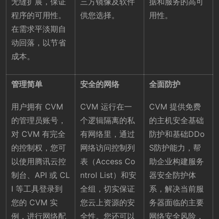
无缝扩展，保证
三方镜像及软件
据和服务的高可
程序的可用性。
供您选择。
用性。
在需求平淡期自
动回落，以节省
成本。
管理简单
安全的网络
全面防护
用户拥有 CVM
CVM 运行在一
CVM 提供免费
的管理员账号，
个逻辑隔离的私
的主机安全基础
对 CVM 有完全
有网络里，通过
防护和基础DDo
的控制权，您可
网络访问控制列
S防护能力，帮
以使用腾讯云控
表（Access Co
助企业构建服务
制台、API 或 CL
ntrol List）和安
器安全防护体
I 等工具登录到
全组，切实保证
系，解决当前服
您的 CVM 实
您云上资源的安
务器面临的主要
例，进行网络配
全性。您还可以
网络安全风险，