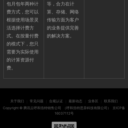
包月包年两种计
等，合力在计
费方式，您可以
算、存储、网络
根据使用场景灵
传输方面为客户
活选择计费方
的业务提供完善
式。在按量付费
的解决方案。
的模式下，您只
需要为实际使用
的计算资源付
费。
关于我们
常见问题
合规认证
最新动态
业务区
联系我们
Copyright ©
腾讯云呼和浩特销售公司
（呼和浩特思异科技有限公司）
京ICP备
16037112号