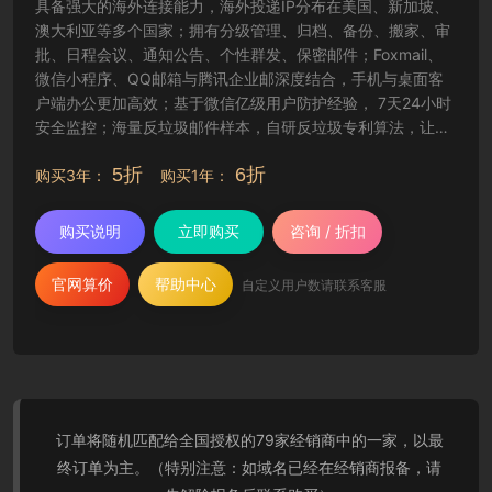
具备强大的海外连接能力，海外投递IP分布在美国、新加坡、
澳大利亚等多个国家；拥有分级管理、归档、备份、搬家、审
批、日程会议、通知公告、个性群发、保密邮件；Foxmail、
微信小程序、QQ邮箱与腾讯企业邮深度结合，手机与桌面客
户端办公更加高效；基于微信亿级用户防护经验， 7天24小时
安全监控；海量反垃圾邮件样本，自研反垃圾专利算法，让工
作更纯净高效。
5折
6折
购买3年：
购买1年：
购买说明
立即购买
咨询 / 折扣
官网算价
帮助中心
自定义用户数请联系客服
订单将随机匹配给全国授权的79家经销商中的一家，以最
终订单为主。（特别注意：如域名已经在经销商报备，请