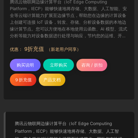
腾讯云物联网边缘计算平台（IoT Edge Computing
Platform，IECP）能够快速地将存储、大数据、人工智能、安
全等云端计算能力扩展至边缘节点，帮助您在边缘的计算设备
上创建可连接 IoT 设备，转发、存储、分析设备数据的本地边
缘计算节点。您可以方便地在本地使用云函数、AI 模型、流式
分析等能力对设备数据进行处理与响应，节约您的运维、开
发、网络带宽等成本消耗。
9折充值
优惠：
（新老用户同享）
购买说明
立即购买
咨询 / 折扣
９折充值
产品文档
腾讯云物联网边缘计算平台（IoT Edge Computing
Platform，IECP）能够快速地将存储、大数据、人工智