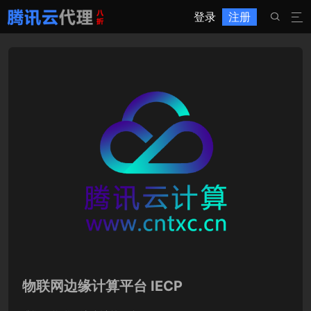
登录
注册


物联网边缘计算平台 IECP