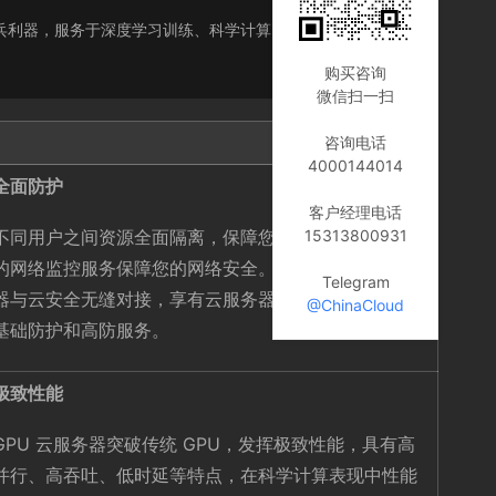
S 层的尖兵利器，服务于深度学习训练、科学计算、图形图像处理、
购买咨询
微信扫一扫
咨询电话
4000144014
全面防护
客户经理电话
15313800931
不同用户之间资源全面隔离，保障您的数据安全，完善
的网络监控服务保障您的网络安全。同时，GPU 云服务
Telegram
器与云安全无缝对接，享有云服务器同等的基础云安全
@ChinaCloud
基础防护和高防服务。
极致性能
GPU 云服务器突破传统 GPU，发挥极致性能，具有高
并行、高吞吐、低时延等特点，在科学计算表现中性能